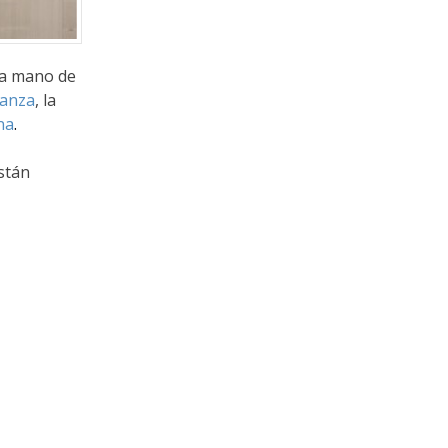
 la mano de
nanza
, la
na
.
stán