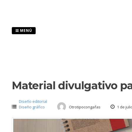
Saltar
al
contenido
MENÚ
Material divulgativo p
Diseño editorial
Diseño gráfico
Otrotipocongafas
1 de juli